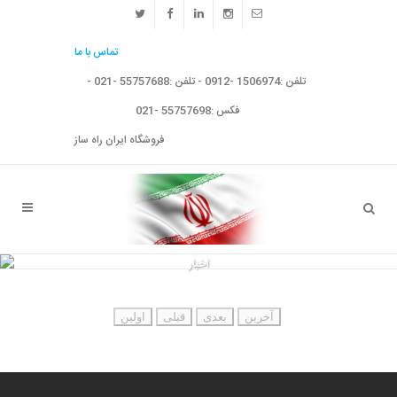
تماس با ما
تلفن :1506974 -0912 - تلفن :55757688 -021 -
فکس :55757698 -021
فروشگاه ایران راه ساز
اخبار