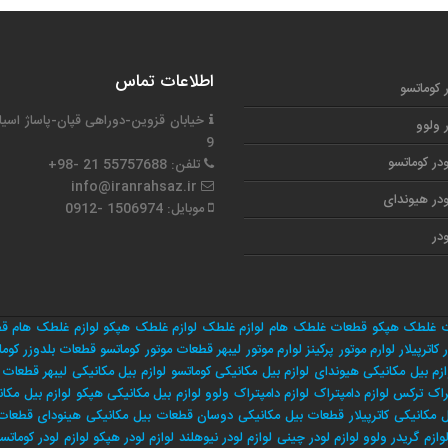
اطلاعات تماس
ر کوماتسو
خیابان قزوین-دوراهی قپان-پاساژ اسیا
ر ولوو
9
در کوماتسو
تلفن: 55757688 21 -98+
info@iranrahsaz.ir
در هیوندای
موبایل: 1506974 -0912
در
 غلطک هپکو
قطعات غلطک هام
لوازم غلطک
لوازم غلطک هپکو
لوازم غلطک هام
قط
 کاترپیلار
لوارم موتور پرکینز
لوارم موتور لیبهر
قطعات موتور کوماتسو
قطعات بلدوزر کوما
ازم بیل مکانیکی هیوندای
لوازم بیل مکانیکی کوماتسو
لوازم بیل مکانیکی لیبهر
قطعات م
راک ترکس
لوازم دامپتراک
لوازم دامپتراک ولوو
لوازم بیل مکانیکی هپکو
لوازم بیل مکان
مکانیکی کاترپیلار
قطعات بیل مکانیکی دوسان
قطعات بیل مکانیکی هینودای
قطعات 
وازم گریدر ولوو
لوازم لودر چینی
لوازم لودر نیوهلند
لوازم لودر هپکو
لوازم لودر کوماتس