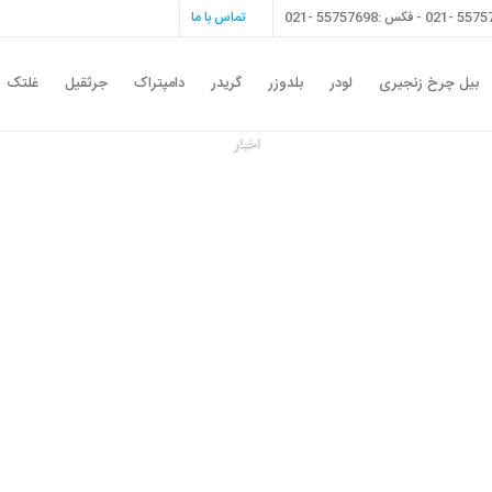
تماس با ما
بیل چرخ زنجیری
لودر
بلدوزر
گریدر
دامپتراک
جرثقیل
غلتک
اخبار