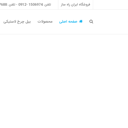
فروشگاه ایران راه ساز
تلفن :1506974 -0912 - تلفن :55757688 -021 - فکس :55757698 -021
صفحه اصلی
محصولات
بیل چرخ لاستیکی