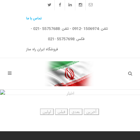
تماس با ما
تلفن :1506974 -0912 - تلفن :55757688 -021 -
فکس :55757698 -021
فروشگاه ایران راه ساز
اخبار