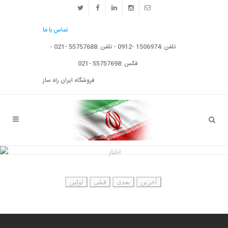
تماس با ما
تلفن :1506974 -0912 - تلفن :55757688 -021 -
فکس :55757698 -021
فروشگاه ایران راه ساز
اخبار