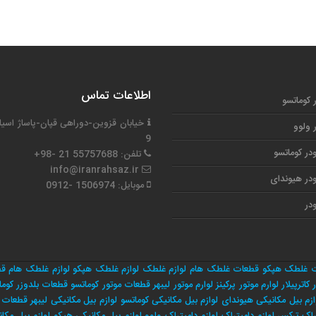
اطلاعات تماس
ر کوماتسو
خیابان قزوین-دوراهی قپان-پاساژ اسیا
ر ولوو
9
در کوماتسو
تلفن: 55757688 21 -98+
info@iranrahsaz.ir
در هیوندای
موبایل: 1506974 -0912
در
 غلطک هپکو
قطعات غلطک هام
لوازم غلطک
لوازم غلطک هپکو
لوازم غلطک هام
قط
 کاترپیلار
لوارم موتور پرکینز
لوارم موتور لیبهر
قطعات موتور کوماتسو
قطعات بلدوزر کوما
ازم بیل مکانیکی هیوندای
لوازم بیل مکانیکی کوماتسو
لوازم بیل مکانیکی لیبهر
قطعات م