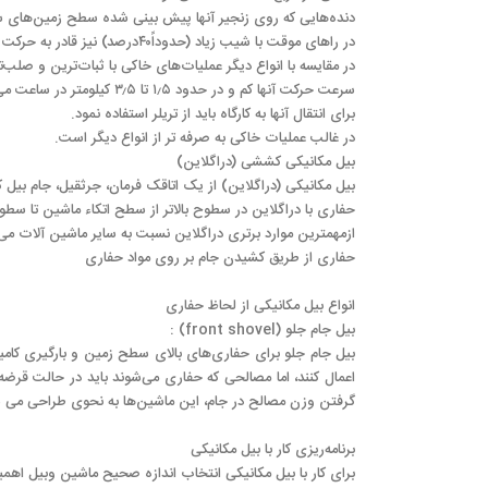
دنده‌هایی که روی زنجیر آنها پیش بینی شده سطح زمین‌های سن
در راهای موقت با شیب زیاد (حدوداً۴۰درصد) نیز قادر به حرکت می‌باشند.
در مقایسه با انواع دیگر عملیات‌های خاکی با ثبات‌ترین و صلب‌
سرعت حرکت آنها کم و در حدود ۱٫۵ تا ۳٫۵ کیلومتر در ساعت می‌باشد.
برای انتقال آنها به کارگاه باید از تریلر استفاده نمود.
در غالب عملیات خاکی به صرفه تر از انواع دیگر است.
بیل مکانیکی کششی (دراگلاین)
بیل مکانیکی (دراگلاین) از یک اتاقک فرمان، جرثقیل، جام 
حفاری با دراگلاین در سطوح بالاتر از سطح اتکاء ماشین تا سط
ازمهمترین موارد برتری دراگلاین نسبت به سایر ماشین آلات می‌
حفاری از طریق کشیدن جام بر روی مواد حفاری
انواع بیل مکانیکی از لحاظ حفاری
بیل جام جلو (front shovel) :
بیل جام جلو برای حفاری‌های بالای سطح زمین و بارگیری کامیو
اعمال کنند، اما مصالحی که حفاری می‌شوند باید در حالت قرضه
گرفتن وزن مصالح در جام، این ماشین‌ها به نحوی طراحی می شون
برنامه‌ریزی کار با بیل مکانیکی
برای کار با بیل مکانیکی انتخاب اندازه صحیح ماشین وبیل اهمی