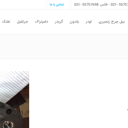
تماس با ما
بیل چرخ زنجیری
لودر
بلدوزر
گریدر
دامپتراک
جرثقیل
غلتک