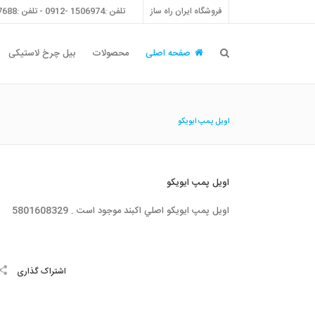
فروشگاه ایران راه ساز
تلفن :1506974 -0912 - تلفن :55757688 -021 - فکس :55757698 -021
صفحه اصلی
محصولات
بیل چرخ لاستیکی
اويل پمپ ايويكو
اويل پمپ ايويكو
اويل پمپ ايويكو اصلي اكبند موجود است . 5801608329
اشتراک گذاری