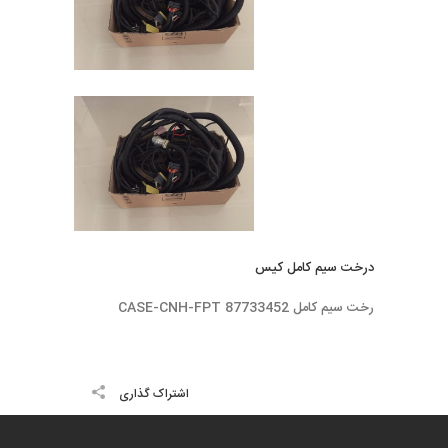
درخت سيم كامل كيس
رخت سيم كامل 87733452 CASE-CNH-FPT
اشتراک گذاری