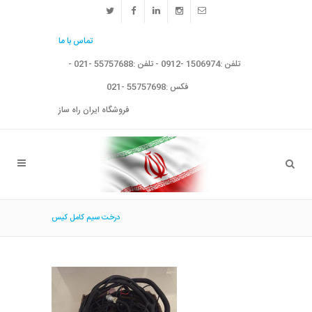
تماس با ما
تلفن :1506974 -0912 - تلفن :55757688 -021 -
فکس :55757698 -021
فروشگاه ایران راه ساز
درخت سيم كامل كيس