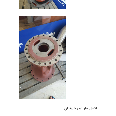
اكسل جلو لودر هيونداي