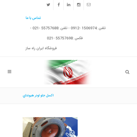
تماس با ما
تلفن :1506974 -0912 - تلفن :55757688 -021 -
فکس :55757698 -021
فروشگاه ایران راه ساز
اكسل جلو لودر هيونداي