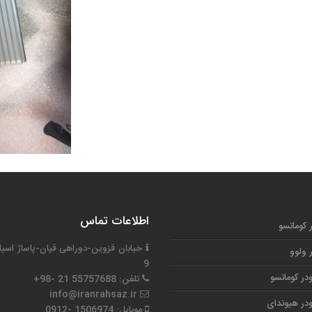
اطلاعات تماس
ر کوماتسو
خیابان قزوین-دوراهی قپان-پاساژ اسیا
ر ولوو
9
در کوماتسو
تلفن: 55757688 21 -98+
info@iranrahsaz.ir
در هیوندای
موبایل: 1506974 -0912