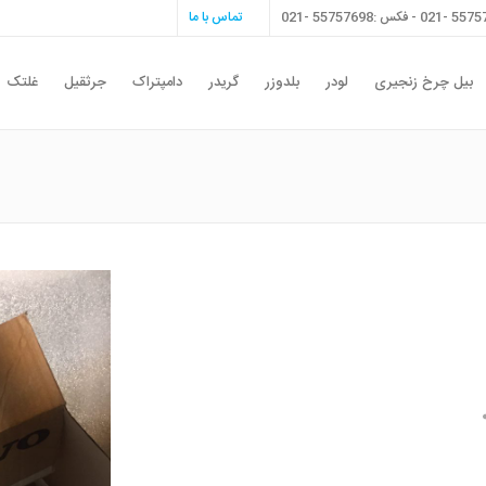
تماس با ما
بیل چرخ زنجیری
لودر
بلدوزر
گریدر
دامپتراک
جرثقیل
غلتک