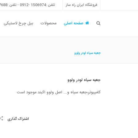
فروشگاه ایران راه ساز
تلفن :1506974 -0912 - تلفن :55757688 -021 - فکس :55757698 -021
صفحه اصلی
محصولات
بیل چرخ لاستیکی
جعبه سياه لودر ولوو
جعبه سياه لودر ولوو
كامپيوتر،جعبه سياه و... اصل ولوو اكبند موجود است
اشتراک گذاری