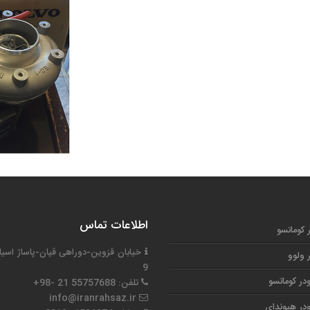
اطلاعات تماس
ر کوماتسو
خیابان قزوین-دوراهی قپان-پاساژ اسیا
ر ولوو
9
در کوماتسو
تلفن: 55757688 21 -98+
info@iranrahsaz.ir
در هیوندای