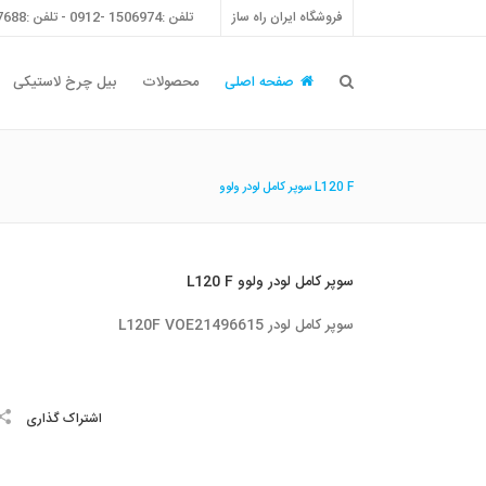
فروشگاه ایران راه ساز
تلفن :1506974 -0912 - تلفن :55757688 -021 - فکس :55757698 -021
صفحه اصلی
محصولات
بیل چرخ لاستیکی
سوپر كامل لودر ولوو L120 F
سوپر كامل لودر ولوو L120 F
سوپر كامل لودر L120F VOE21496615
اشتراک گذاری