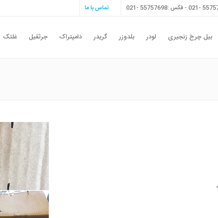
تماس با ما
بیل چرخ زنجیری
لودر
بلدوزر
گریدر
دامپتراک
جرثقیل
غلتک