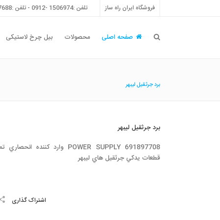
فروشگاه ایران راه ساز
تلفن :1506974 -0912 - تلفن :55757688 -021 - فکس :55757698 -021
صفحه اصلی
محصولات
بیل چرخ لاستیکی
برد جرثقيل ليبهر
برد جرثقيل ليبهر
POWER SUPPLY 691897708 وارد كننده انحصاري
قطعات يدكي جرثقيل هاي ليبهر
اشتراک گذاری