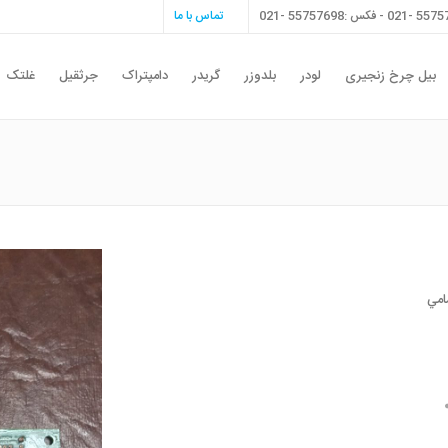
تماس با ما
بیل چرخ زنجیری
لودر
بلدوزر
گریدر
دامپتراک
جرثقیل
غلتک
 تمامي