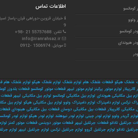
اطلاعات تماس
ر کوماتسو
خیابان قزوین-دوراهی قپان-پاساژ اسیا
ر ولوو
9
در کوماتسو
تلفن: 55757688 21 -98+
info@iranrahsaz.ir
در هیوندای
موبایل: 1506974 -0912
در
 غلطک هپکو
قطعات غلطک هام
لوازم غلطک
لوازم غلطک هپکو
لوازم غلطک هام
قط
 کاترپیلار
لوارم موتور پرکینز
لوارم موتور لیبهر
قطعات موتور کوماتسو
قطعات بلدوزر کوما
ازم بیل مکانیکی هیوندای
لوازم بیل مکانیکی کوماتسو
لوازم بیل مکانیکی لیبهر
قطعات م
راک ترکس
لوازم دامپتراک
لوازم دامپتراک ولوو
لوازم بیل مکانیکی هپکو
لوازم بیل مکان
مکانیکی کاترپیلار
قطعات بیل مکانیکی دوسان
قطعات بیل مکانیکی هینودای
قطعات 
وازم گریدر ولوو
لوازم لودر چینی
لوازم لودر نیوهلند
لوازم لودر هپکو
لوازم لودر کوماتس
ت جرثقیل تادانو
قطعات جرثقیل لیبهر
قطعات موتور دویتس
قطعات موتور کمنز
لوازم
جرثقيل تادانو
لوازم جرثقيل گروو
لوازم جرثقيل تركس
لوازم جرثقيل ليبهر
لوازم جرثق