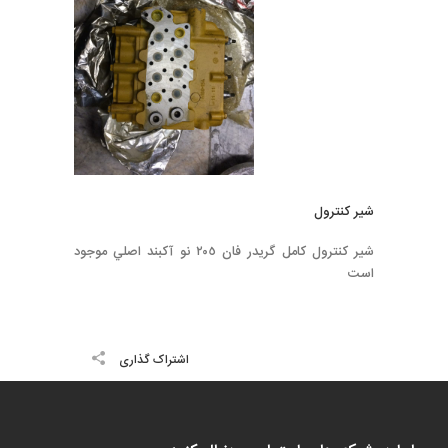
شير كنترول
شير كنترول كامل گريدر فان ٢٠٥ نو آكبند اصلي موجود
است
اشتراک گذاری