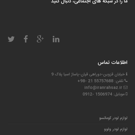
ما را در شبکه های اجتماعی، دنبال کنید
اطلاعات تماس
خیابان قزوین-دوراهی قپان-پاساژ اسیا پلاک 9
تلفن: 55757688 21 -98+
info@iranrahsaz.ir
موبایل: 1506974 -0912
لوازم لودر کوماتسو
لوازم لودر ولوو