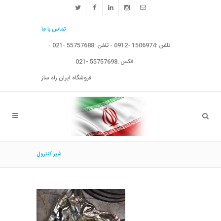
تماس با ما
تلفن :1506974 -0912 - تلفن :55757688 -021 -
فکس :55757698 -021
فروشگاه ایران راه ساز
شير كنترول