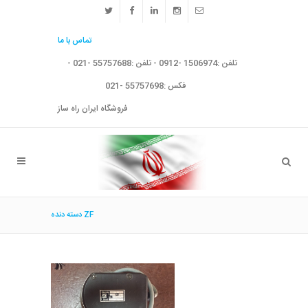
تماس با ما
تلفن :1506974 -0912 - تلفن :55757688 -021 -
فکس :55757698 -021
فروشگاه ایران راه ساز
دسته دنده ZF