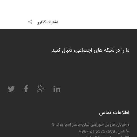
اشتراک گذاری
ما را در شبکه های اجتماعی، دنبال کنید
اطلاعات تماس
خیابان قزوین-دوراهی قپان-پاساژ اسیا پلاک 9
تلفن: 55757688 21 -98+