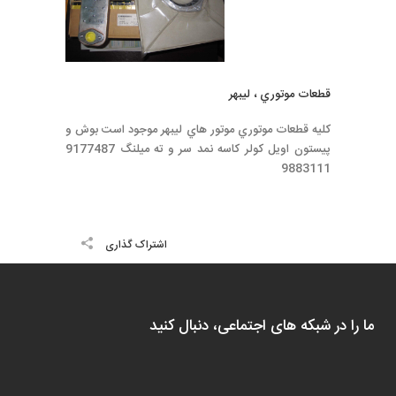
قطعات موتوري ، ليبهر
كليه قطعات موتوري موتور هاي ليبهر موجود است بوش و
پيستون اويل كولر كاسه نمد سر و ته ميلنگ 9177487
9883111
اشتراک گذاری
ما را در شبکه های اجتماعی، دنبال کنید