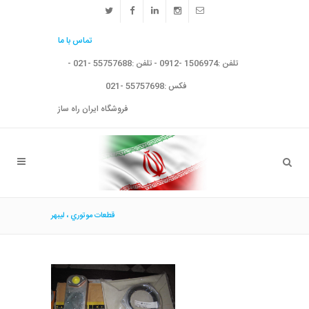
تماس با ما
تلفن :1506974 -0912 - تلفن :55757688 -021 -
فکس :55757698 -021
فروشگاه ایران راه ساز
قطعات موتوري ، ليبهر