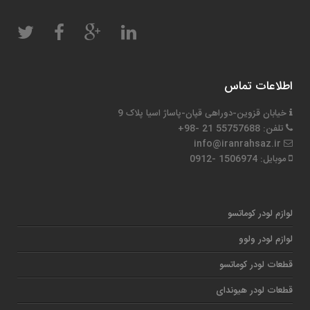
اطلاعات تماس
خیابان قزوین-دوراهی قپان-پاساژ اسیا پلاک 9
تلفن: 55757688 21 -98+
info@iranrahsaz.ir
موبایل: 1506974 -0912
لوازم لودر کوماتسو
لوازم لودر ولوو
قطعات لودر کوماتسو
قطعات لودر هیوندای