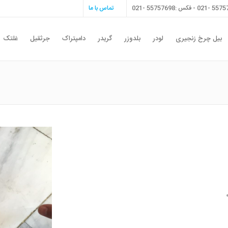
تماس با ما
بیل چرخ زنجیری
لودر
بلدوزر
گریدر
دامپتراک
جرثقیل
غلتک