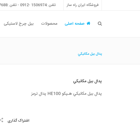
فروشگاه ایران راه ساز
تلفن :1506974 -0912 - تلفن :55757688 -021 - فکس :55757698 -021
صفحه اصلی
محصولات
بیل چرخ لاستیکی
پدال بيل مكانيكي
پدال بيل مكانيكي
پدال بيل مكانيكي هـپكو HE100 پدال ترمز
اشتراک گذاری