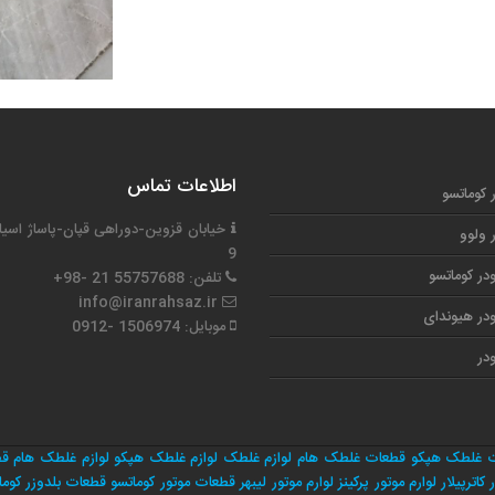
اطلاعات تماس
ر کوماتسو
خیابان قزوین-دوراهی قپان-پاساژ اسیا
ر ولوو
9
در کوماتسو
تلفن: 55757688 21 -98+
info@iranrahsaz.ir
در هیوندای
موبایل: 1506974 -0912
در
 غلطک هپکو
قطعات غلطک هام
لوازم غلطک
لوازم غلطک هپکو
لوازم غلطک هام
قط
 کاترپیلار
لوارم موتور پرکینز
لوارم موتور لیبهر
قطعات موتور کوماتسو
قطعات بلدوزر کوما