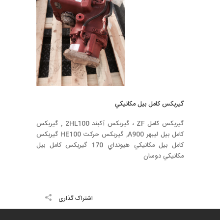
گيربكس كامل بيل مكانيكي
گيربكس كامل ZF ، گيربكس آكبند 2HL100 , گيربكس
كامل بيل ليبهر A900, گيربكس حركت HE100 گيربكس
كامل بيل مكانيكي هيونداي 170 گيربكس كامل بيل
مكانيكي دوسان
اشتراک گذاری