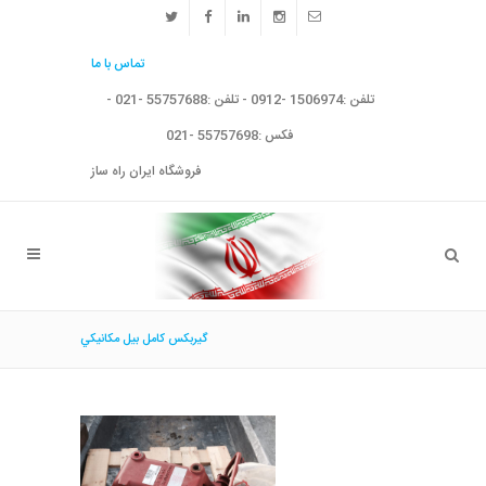
تماس با ما
تلفن :1506974 -0912 - تلفن :55757688 -021 -
فکس :55757698 -021
فروشگاه ایران راه ساز
گيربكس كامل بيل مكانيكي