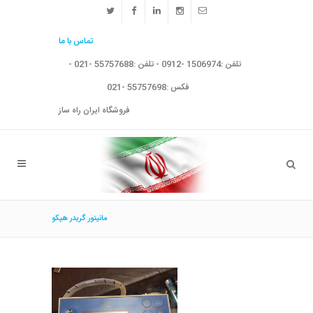
تماس با ما
تلفن :1506974 -0912 - تلفن :55757688 -021 -
فکس :55757698 -021
فروشگاه ایران راه ساز
مانيتور گريدر هپكو