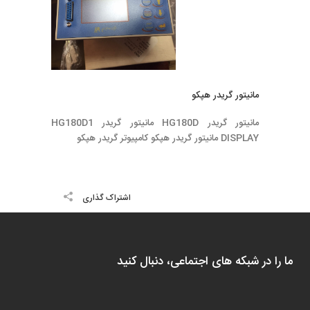
مانيتور گريدر هپكو
مانيتور گريدر HG180D مانيتور گريدر HG180D1
DISPLAY مانيتور گريدر هپكو كامپيوتر گريدر هپكو
اشتراک گذاری
ما را در شبکه های اجتماعی، دنبال کنید