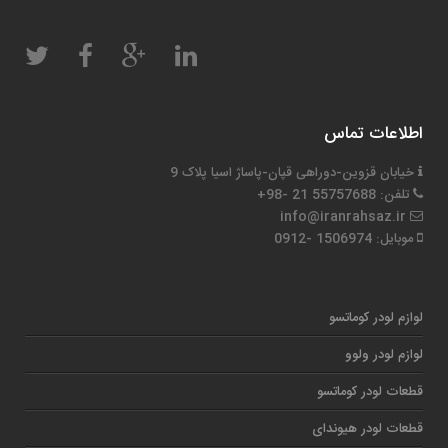
اطلاعات تماس
خیابان قزوین-دوراهی قپان-پاساژ اسیا پلاک 9
تلفن: 55757688 21 -98+
info@iranrahsaz.ir
موبایل: 1506974 -0912
لوازم لودر کوماتسو
لوازم لودر ولوو
قطعات لودر کوماتسو
قطعات لودر هیوندای