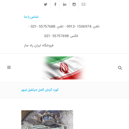
تماس با ما
تلفن :1506974 -0912 - تلفن :55757688 -021 -
فکس :55757698 -021
فروشگاه ایران راه ساز
كوزه گردان كامل جرثقيل ليبهر