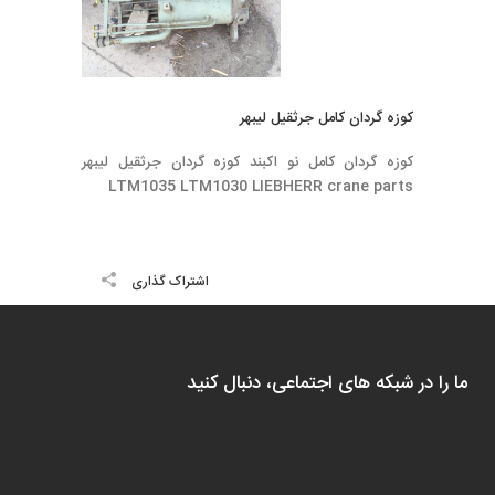
كوزه گردان كامل جرثقيل ليبهر
كوزه گردان كامل نو اكبند كوزه گردان جرثقيل ليبهر
LTM1035 LTM1030 LIEBHERR crane parts
اشتراک گذاری
ما را در شبکه های اجتماعی، دنبال کنید