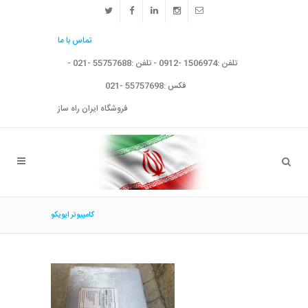
تماس با ما
تلفن :1506974 -0912 - تلفن :55757688 -021 -
فکس :55757698 -021
فروشگاه ایران راه ساز
كامپيوتر ايويكو