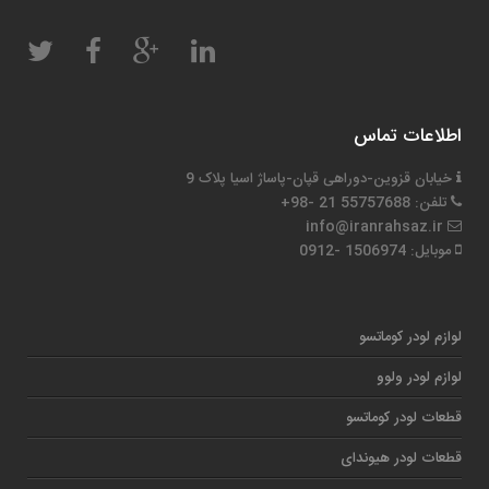
اطلاعات تماس
خیابان قزوین-دوراهی قپان-پاساژ اسیا پلاک 9
تلفن: 55757688 21 -98+
info@iranrahsaz.ir
موبایل: 1506974 -0912
لوازم لودر کوماتسو
لوازم لودر ولوو
قطعات لودر کوماتسو
قطعات لودر هیوندای