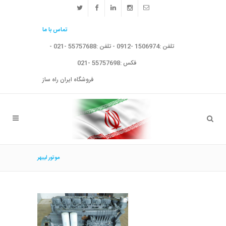
تماس با ما
تلفن :1506974 -0912 - تلفن :55757688 -021 -
فکس :55757698 -021
فروشگاه ایران راه ساز
موتور ليبهر