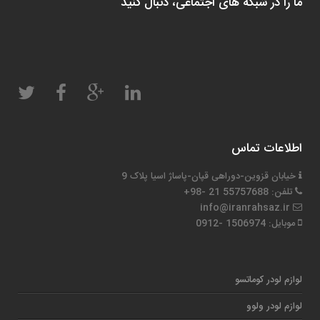
ما را در شبکه های اجتماعی، دنبال کنید
اطلاعات تماس
خیابان قزوین-دوراهی قپان-پاساژ اسیا پلاک 9
تلفن: 55757688 21 -98+
info@iranrahsaz.ir
موبایل: 1506974 -0912
لوازم لودر کوماتسو
لوازم لودر ولوو