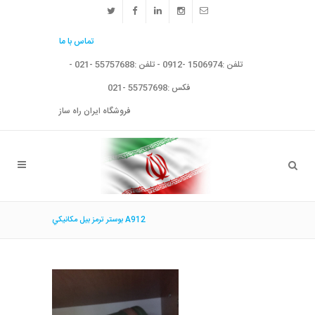
تماس با ما
تلفن :1506974 -0912 - تلفن :55757688 -021 -
فکس :55757698 -021
فروشگاه ایران راه ساز
بوستر ترمز بيل مكانيكي A912