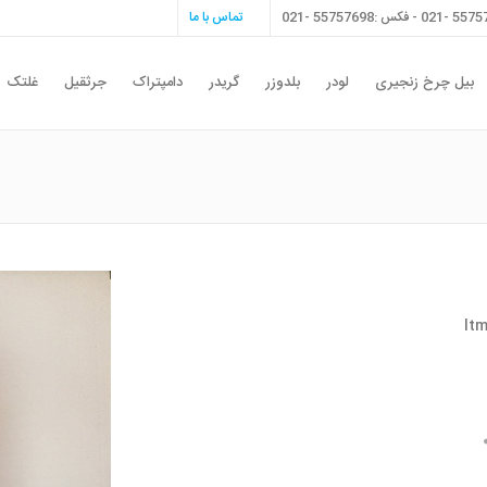
تماس با ما
بیل چرخ زنجیری
لودر
بلدوزر
گریدر
دامپتراک
جرثقیل
غلتک
 دستي ltm 1035 ,