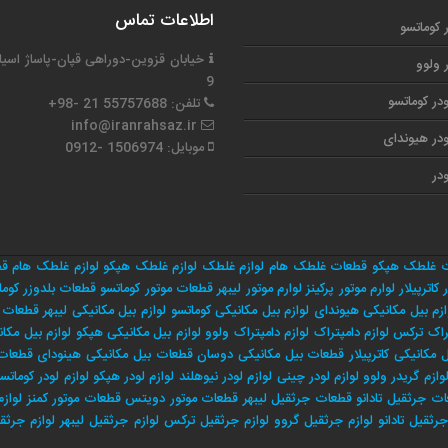
اطلاعات تماس
ر کوماتسو
خیابان قزوین-دوراهی قپان-پاساژ اسیا
ر ولوو
9
در کوماتسو
تلفن: 55757688 21 -98+
info@iranrahsaz.ir
در هیوندای
موبایل: 1506974 -0912
در
 غلطک هپکو
قطعات غلطک هام
لوازم غلطک
لوازم غلطک هپکو
لوازم غلطک هام
قط
 کاترپیلار
لوارم موتور پرکینز
لوارم موتور لیبهر
قطعات موتور کوماتسو
قطعات بلدوزر کوما
ازم بیل مکانیکی هیوندای
لوازم بیل مکانیکی کوماتسو
لوازم بیل مکانیکی لیبهر
قطعات م
راک ترکس
لوازم دامپتراک
لوازم دامپتراک ولوو
لوازم بیل مکانیکی هپکو
لوازم بیل مکان
مکانیکی کاترپیلار
قطعات بیل مکانیکی دوسان
قطعات بیل مکانیکی هینودای
قطعات 
وازم گریدر ولوو
لوازم لودر چینی
لوازم لودر نیوهلند
لوازم لودر هپکو
لوازم لودر کوماتس
ت جرثقیل تادانو
قطعات جرثقیل لیبهر
قطعات موتور دویتس
قطعات موتور کمنز
لوازم
جرثقيل تادانو
لوازم جرثقيل گروو
لوازم جرثقيل تركس
لوازم جرثقيل ليبهر
لوازم جرثق