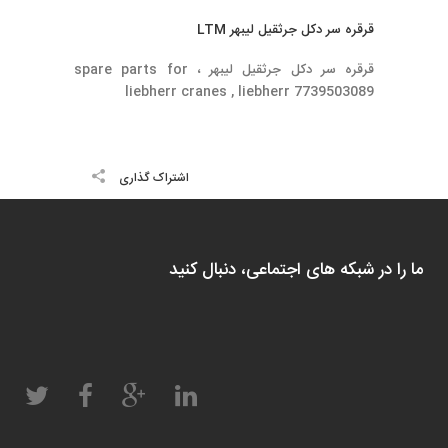
قرقره سر دكل جرثقيل ليبهر LTM
قرقره سر دكل جرثقيل ليبهر ، spare parts for
liebherr cranes , liebherr 7739503089
اشتراک گذاری
ما را در شبکه های اجتماعی، دنبال کنید