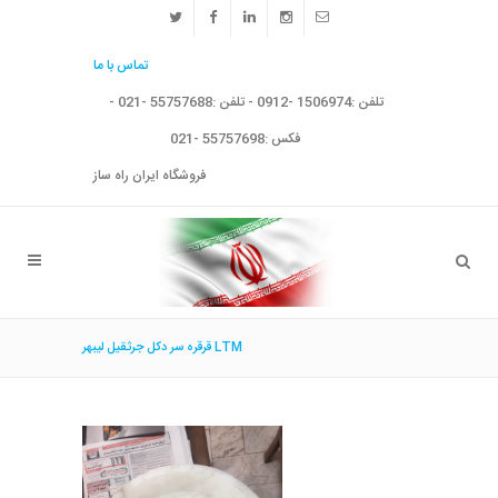
تماس با ما
تلفن :1506974 -0912 - تلفن :55757688 -021 -
فکس :55757698 -021
فروشگاه ایران راه ساز
قرقره سر دكل جرثقيل ليبهر LTM