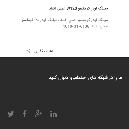
ميلنگ لودر كوماتسو W120 اصلي اكبند
ميلنگ لودر كوماتسو اصلي اكبند ، ميلنگ لودر ١٢٠ كوماتسو
اصلي اكبند، 6138-31-1010
اشتراک گذاری
ما را در شبکه های اجتماعی، دنبال کنید