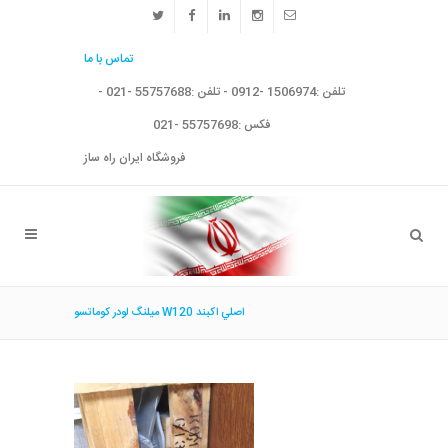
تماس با ما
تلفن :1506974 -0912 - تلفن :55757688 -021 -
فکس :55757698 -021
فروشگاه ایران راه ساز
ميلنگ لودر كوماتسو W120 اصلي اكبند