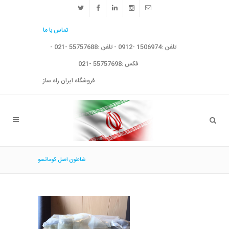
تماس با ما
تلفن :1506974 -0912 - تلفن :55757688 -021 -
فکس :55757698 -021
فروشگاه ایران راه ساز
شاطون اصل كوماتسو