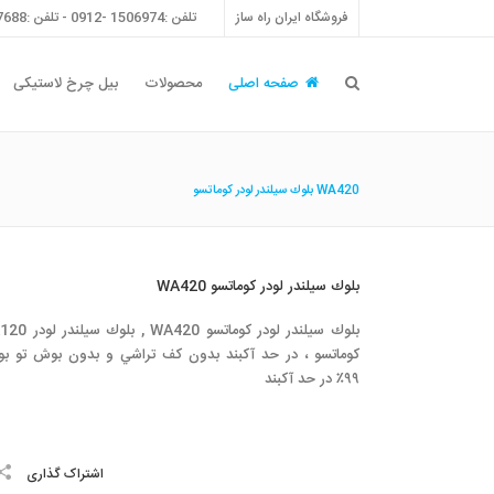
فروشگاه ایران راه ساز
تلفن :1506974 -0912 - تلفن :55757688 -021 - فکس :55757698 -021
صفحه اصلی
محصولات
بیل چرخ لاستیکی
بلوك سيلندر لودر كوماتسو WA420
بلوك سيلندر لودر كوماتسو WA420
بلوك سيلندر لودر كوماتسو WA420
كوماتسو ، در حد آكبند بدون كف تراشي و بدون بوش تو ب
٩٩٪؜ در حد آكبند
اشتراک گذاری