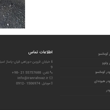
اطلاعات تماس
ر کوماتسو
خیابان قزوین-دوراهی قپان-پاساژ اسیا
ر ولوو
9
در کوماتسو
تلفن: 55757688 21 -98+
info@iranrahsaz.ir
در هیوندای
موبایل: 1506974 -0912
در