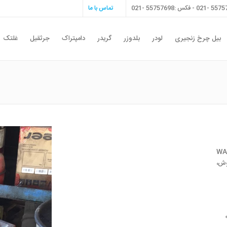
تماس با ما
بیل چرخ زنجیری
لودر
بلدوزر
گریدر
دامپتراک
جرثقیل
غلتک
 , بلوك سيلندر لودر WA120
وش،