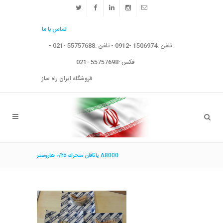
تماس با ما
تلفن :1506974 -0912 - تلفن :55757688 -021 -
فکس :55757698 -021
فروشگاه ایران راه ساز
ياتاقان متحرك ٠/٢٥ هاروستر A8000