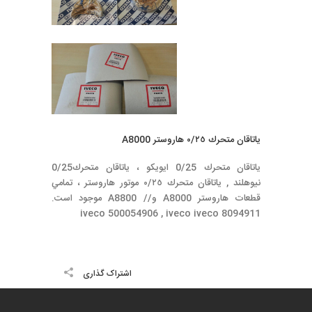
ياتاقان متحرك ٠/٢٥ هاروستر A8000
ياتاقان متحرك 0/25 ايويكو ، ياتاقان متحرك0/25
نيوهلند , ياتاقان متحرك ٠/٢٥ موتور هاروستر ، تمامي
قطعات هاروستر A8000 و// A8800 موجود است.
iveco 500054906 , iveco iveco 8094911
اشتراک گذاری