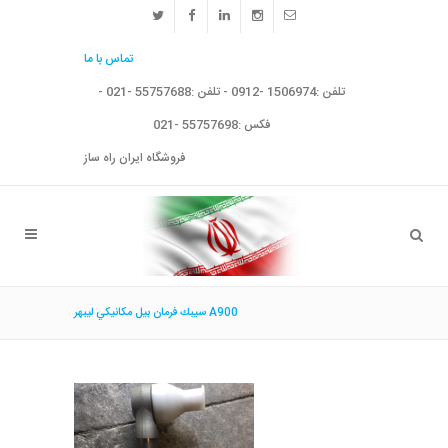
تماس با ما
تلفن :1506974 -0912 - تلفن :55757688 -021 -
فکس :55757698 -021
فروشگاه ایران راه ساز
سيبك فرمان بيل مكانيكي ليبهر A900