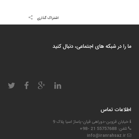
اشتراک گذاری
ما را در شبکه های اجتماعی، دنبال کنید
اطلاعات تماس
خیابان قزوین-دوراهی قپان-پاساژ اسیا پلاک 9
تلفن: 55757688 21 -98+
info@iranrahsaz.ir