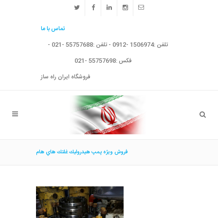
تماس با ما
تلفن :1506974 -0912 - تلفن :55757688 -021 -
فکس :55757698 -021
فروشگاه ایران راه ساز
فروش ويژه پمپ هيدروليك غلتك هاي هام