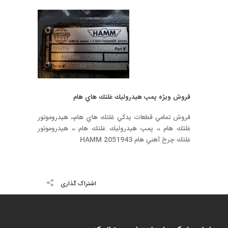
فروش ويژه پمپ هيدروليك غلتك هاي هام
فروش تمامي قطعات يدكي غلتك هاي هام،، هيدروموتور
غلتك هام ،، پمپ هيدروليك غلتك هام ،، هيدروموتور
غلتك چرخ آهني هام HAMM 2051943
اشتراک گذاری