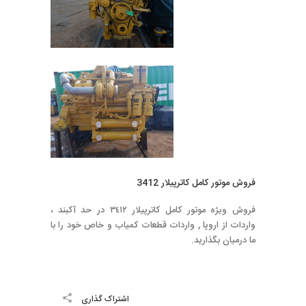
فروش موتور كامل كاترپيلار 3412
فروش ويژه موتور كامل كاترپيلار ٣٤١٢ در حد آكبند ،
واردات از اروپا , واردات قطعات كمياب و خاص خود را با
ما درميان بگذاريد.
اشتراک گذاری