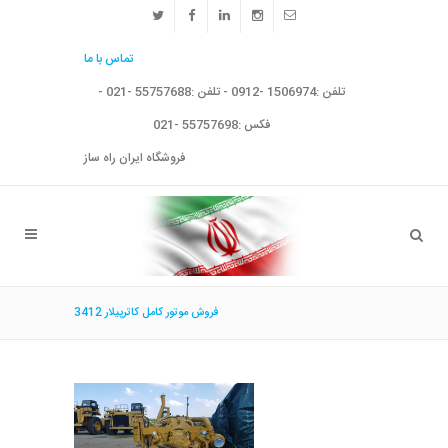
تماس با ما
تلفن :1506974 -0912 - تلفن :55757688 -021 -
فکس :55757698 -021
فروشگاه ایران راه ساز
فروش موتور كامل كاترپيلار 3412