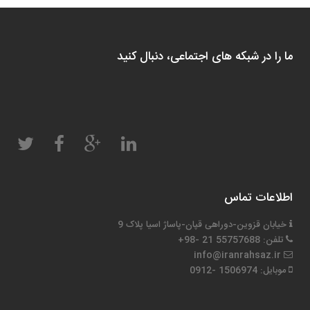
ما را در شبکه های اجتماعی، دنبال کنید
اطلاعات تماس
خیابان قزوین-دوراهی قپان-پاساژ اسیا پلاک 9
تلفن: 55757688 21 -98+
info@iranrahsaz.ir
موبایل: 1506974 -0912