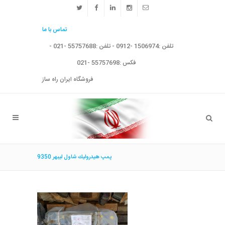
تماس با ما
تلفن :1506974 -0912 - تلفن :55757688 -021 -
فکس :55757698 -021
فروشگاه ایران راه ساز
پمپ هيدروليك شاول ليبهر 9350