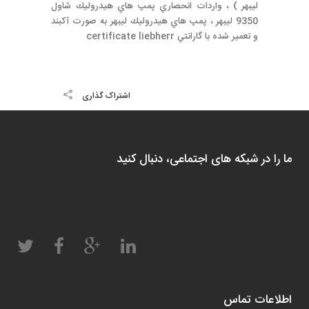
ليبهر ) ، واردات انحصاري پمپ هاي هيدروليك شاول
9350 ليبهر ، پمپ هاي هيدروليك ليبهر به صورت آكبند
و تعمير شده با گارانتي certificate liebherr
اشتراک گذاری
ما را در شبکه های اجتماعی، دنبال کنید
اطلاعات تماس