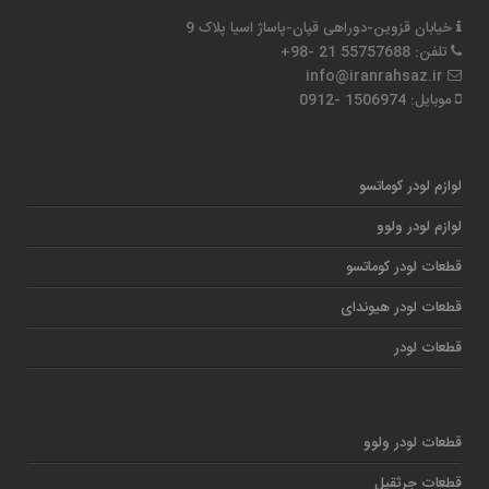
خیابان قزوین-دوراهی قپان-پاساژ اسیا پلاک 9
تلفن: 55757688 21 -98+
info@iranrahsaz.ir
موبایل: 1506974 -0912
لوازم لودر کوماتسو
لوازم لودر ولوو
قطعات لودر کوماتسو
قطعات لودر هیوندای
قطعات لودر
قطعات لودر ولوو
قطعات جرثقیل