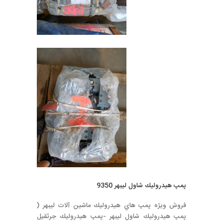
پمپ هيدروليك شاول ليبهر 9350
فروش ويژه پمپ هاي هيدروليك ماشين آلات ليبهر (
پمپ هيدروليك شاول ليبهر -پمپ هيدروليك جرثقيل