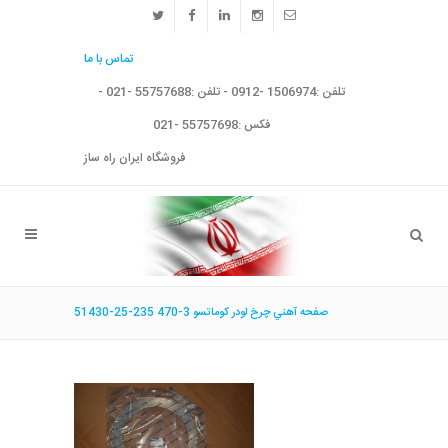
تماس با ما
تلفن :1506974 -0912 - تلفن :55757688 -021 -
فکس :55757698 -021
فروشگاه ایران راه ساز
صفحه آهني چرخ لودر كوماتسو 3-470 235-25-51430