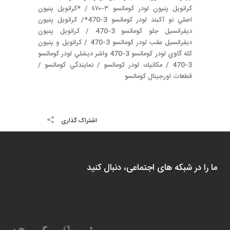
كرانويل پنيون لودر كوماتسو ٣-٤٧٠ / *كرانويل پنيون
اصلي نو آكبند لودر كوماتسو 3-470*/ كرانويل پنيون
ديفرانسيل جلو كوماتسو 3-470 / كرانويل پنيون
ديفرانسيل عقب لودر كوماتسو 3-470 / كرانويل و پنيون
كله گاوي لودر كوماتسو 3-470 واشر ديشلي لودر كوماتسو
3-470 / مكانيك لودر كوماتسو / نمايندگي كوماتسو /
قطعات اورجينال كوماتسو
اشتراک گذاری
ما را در شبکه های اجتماعی، دنبال کنید