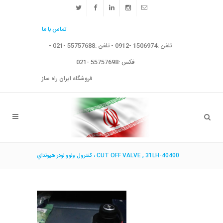
تماس با ما
تلفن :1506974 -0912 - تلفن :55757688 -021 -
فکس :55757698 -021
فروشگاه ایران راه ساز
كنترول ولوو لودر هيونداي ، CUT OFF VALVE , 31LH-40400