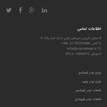
اطلاعات تماس
خیابان قزوین-دوراهی قپان-پاساژ اسیا پلاک 9
تلفن: 55757688 21 -98+
info@iranrahsaz.ir
موبایل: 1506974 -0912
لوازم لودر کوماتسو
لوازم لودر ولوو
قطعات لودر کوماتسو
قطعات لودر هیوندای