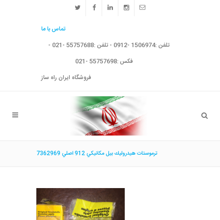
تماس با ما
تلفن :1506974 -0912 - تلفن :55757688 -021 -
فکس :55757698 -021
فروشگاه ایران راه ساز
ترموستات هيدروليك بيل مكانيكي 912 اصلي 7362969