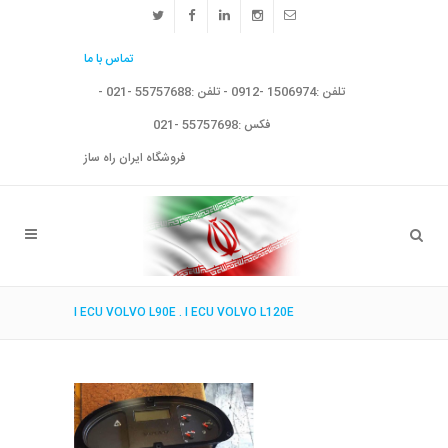
تماس با ما
تلفن :1506974 -0912 - تلفن :55757688 -021 -
فکس :55757698 -021
فروشگاه ایران راه ساز
I ECU VOLVO L90E . I ECU VOLVO L120E