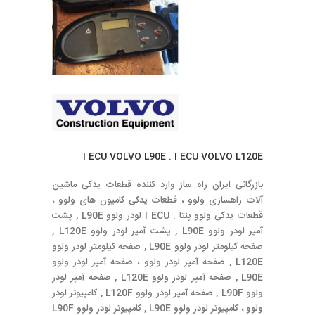
I ECU VOLVO L90E . I ECU VOLVO L120E
بازرگانی ایران راه ساز وارد کننده قطعات یدکی ماشین
آلات راهسازی ولوو ، قطعات یدکی کامیون های ولوو ،
قطعات یدکی ولوو پنتا . I ECU لودر ولوو L90E , پشت
آمپر لودر ولوو L90E , پشت آمپر لودر ولوو L120E ,
صفحه کیلومتر لودر ولوو L90E , صفحه کیلومتر لودر ولوو
L120E , صفحه آمپر لودر ولوو ، صفحه آمپر لودر ولوو
L90E , صفحه آمپر لودر ولوو L120E , صفحه آمپر لودر
ولوو L90F , صفحه آمپر لودر ولوو L120F , کامپیوتر لودر
ولوو ، کامپیوتر لودر ولوو L90E , کامپیوتر لودر ولوو L90F