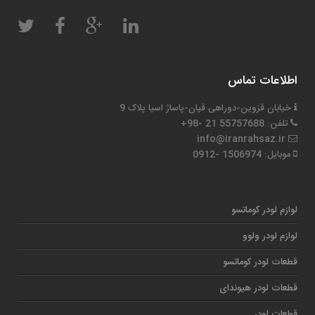
اطلاعات تماس
خیابان قزوین-دوراهی قپان-پاساژ اسیا پلاک 9
تلفن: 55757688 21 -98+
info@iranrahsaz.ir
موبایل: 1506974 -0912
لوازم لودر کوماتسو
لوازم لودر ولوو
قطعات لودر کوماتسو
قطعات لودر هیوندای
قطعات لودر