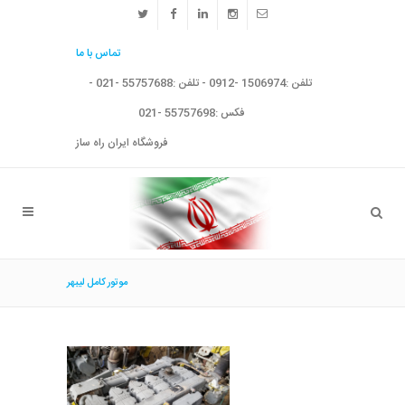
تماس با ما
تلفن :1506974 -0912 - تلفن :55757688 -021 -
فکس :55757698 -021
فروشگاه ایران راه ساز
موتور کامل لیبهر