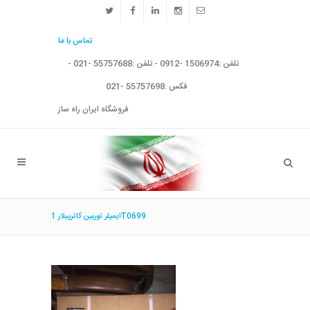
تماس با ما
تلفن :1506974 -0912 - تلفن :55757688 -021 -
فکس :55757698 -021
فروشگاه ایران راه ساز
ایمپلر توربین کاترپیلار 1T0699