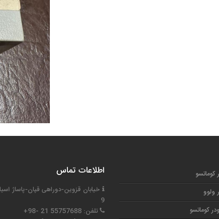
اطلاعات تماس
ر کوماتسو
خیابان قزوین-دوراهی قپان-پاساژ اسیا
ر ولوو
9
در کوماتسو
تلفن: 55757688 21 -98+