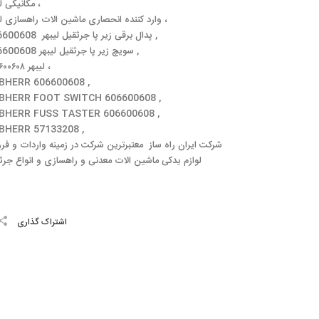
مکانیکی لیبهر ،
وارد کننده انحصاری ماشین الات راهسازی لیبهر ،
پدال برقی زیر پا جرثقیل لیبهر 606600608 ,
سویچ زیر پا جرثقیل لیبهر 606600608 ,
لیبهر ۶۰۶۶۰۰۶۰۸ ،
EBHERR 606600608 ,
EBHERR FOOT SWITCH 606600608 ,
EBHERR FUSS TASTER 606600608 ,
EBHERR 57133208 ,
شرکت ایران راه ساز معتبرترین شرکت در زمینه واردات و ف
لوازم یدکی ماشین الات معدنی و راهسازی و انواع جرثقیل
اشتراک گذاری