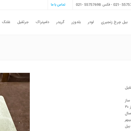
تماس با ما
بیل چرخ زنجیری
لودر
بلدوزر
گریدر
دامپتراک
جرثقیل
غلتک
قیل
وارد کننده انحصاری لوازم یدکی لیبهر در ایران با سابقه بیش از ۳۰
بیل