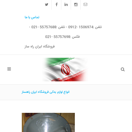
تماس با ما
تلفن :1506974 -0912 - تلفن :55757688 -021 -
فکس :55757698 -021
فروشگاه ایران راه ساز
انواع لوازم یدکی فروشگاه ایران راهساز