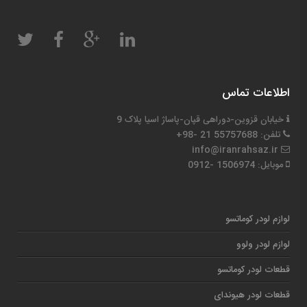
اطلاعات تماس
خیابان قزوین-دوراهی قپان-پاساژ اسیا پلاک 9
تلفن: 55757688 21 -98+
info@iranrahsaz.ir
موبایل: 1506974 -0912
لوازم لودر کوماتسو
لوازم لودر ولوو
قطعات لودر کوماتسو
قطعات لودر هیوندای