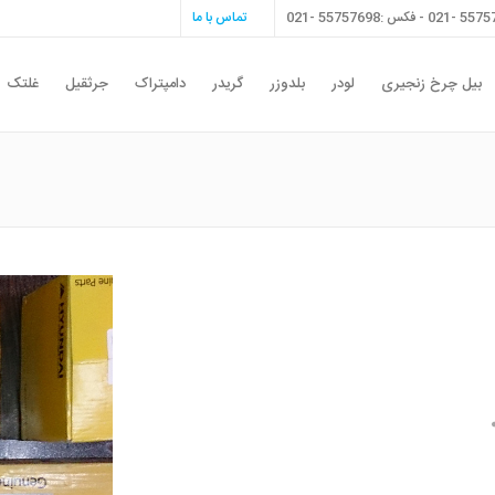
تماس با ما
بیل چرخ زنجیری
لودر
بلدوزر
گریدر
دامپتراک
جرثقیل
غلتک