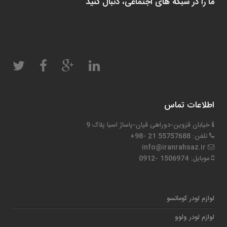
ما را در شبکه های اجتماعی، دنبال کنید
اطلاعات تماس
خیابان قزوین-دوراهی قپان-پاساژ اسیا پلاک 9
تلفن: 55757688 21 -98+
info@iranrahsaz.ir
موبایل: 1506974 -0912
لوازم لودر کوماتسو
لوازم لودر ولوو