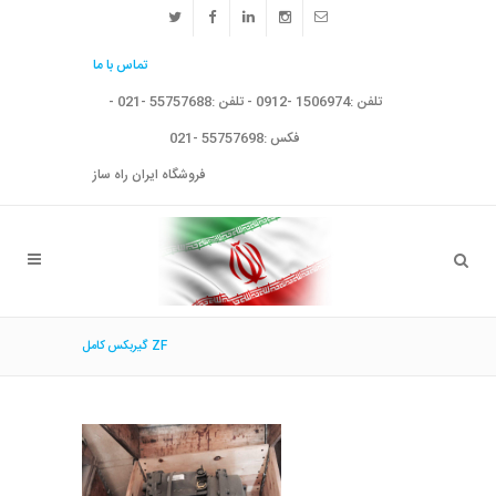
تماس با ما
تلفن :1506974 -0912 - تلفن :55757688 -021 -
فکس :55757698 -021
فروشگاه ایران راه ساز
گیربکس کامل ZF