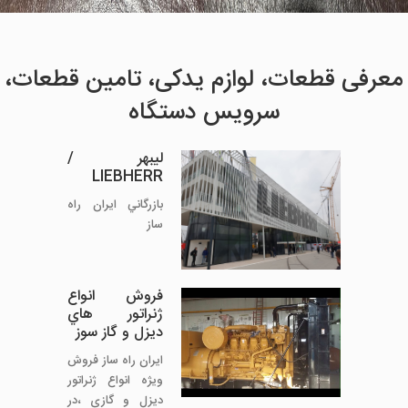
معرفی قطعات، لوازم یدکی، تامین قطعات،
سرویس دستگاه
ليبهر /
LIEBHERR
بازرگاني ايران راه
ساز
فروش انواع
ژنراتور هاي
ديزل و گاز سوز
ايران راه ساز فروش
ويژه انواع ژنراتور
ديزل و گازي ،در