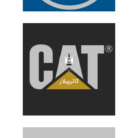
کاترپیلار