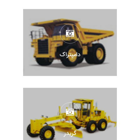
دامپتراک
گریدر