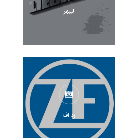
لیبهر
زد اف