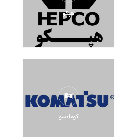
هپکو
کوماتسو