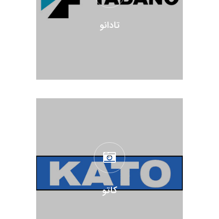
تادانو
کاتو