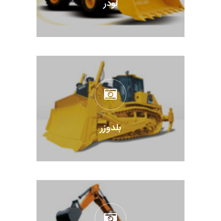
لودر
بلدوزر