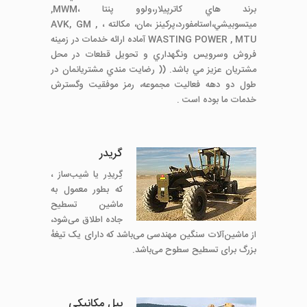
برند هاي كاترپيلار،ولوو پنتا ،MWM,
ميتسوبيشي،استامفورد،پركينز ،مان، مكالته ، AVK, GM ,
WASTING POWER , MTU آماده ارائه خدمات در زمينه
فروش وسرويس ونگهداري و تحويل قطعات در محل
مشتريان عزيز مي باشد. (( رضايت مندي مشتريانمان در
طول دو دهه فعاليت مجموعه، رمز موفقيت وگسترش
خدمات ما بوده است .
گریدر
گِریدِر یا شیب‌ساز ،
که بطور معمول به
ماشین تسطیح
جاده اطلاق می‌شود،
از ماشین‌آلات سنگین مهندسی می‌باشد که دارای یک تیغهٔ
بزرگ برای تسطیح سطوح می‌باشد.
بیل مکانیکی