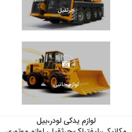
جرثقیل
لوازم جانبی
لوازم یدکی لودر،بیل
مکانیکی،لیفتراک،جرثقیل، لوازم موتوری