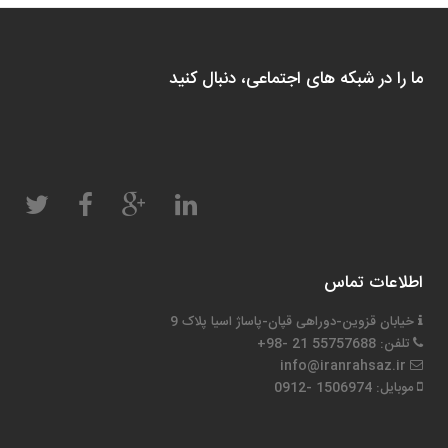
ما را در شبکه های اجتماعی، دنبال کنید
اطلاعات تماس
خیابان قزوین-دوراهی قپان-پاساژ اسیا پلاک 9
تلفن: 55757688 21 -98+
info@iranrahsaz.ir
موبایل: 1506974 -0912